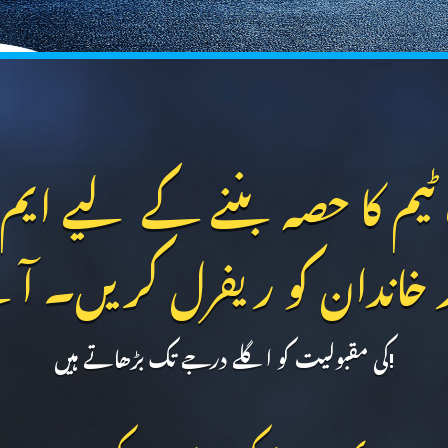
ٹیم کا حصہ بننے کے لیے ایم 
 خاندان کو ریفرل کریں۔ آئی
کی مقبولیت کو اگلے درجے تک بڑھاتے ہیں!