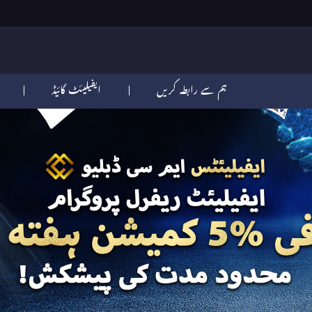
ہم سے رابطہ کریں
ایفیلیئٹ گائیڈ