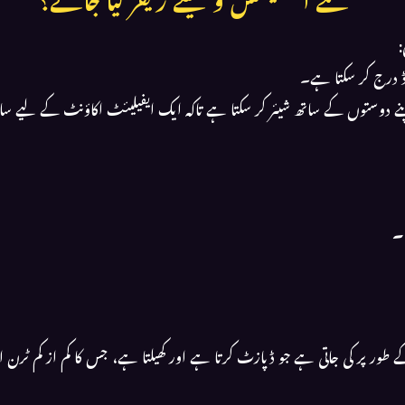
نئے ایفیلیئٹس کو کیسے ریفر کیا جائے؟
:
۔
 جاتی ہے جو ڈپازٹ کرتا ہے اور کھیلتا ہے، جس کا کم از کم ٹرن اوور 1,500 ہونا ضروری