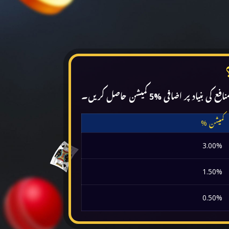
اضافی %5 کمیشن حاصل کریں۔
% کمیشن
3.00%
1.50%
0.50%