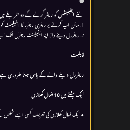
نئے ایفیلیئٹس کو ریفر کرنے کے دو طریقے ہیں
1. سائن اپ کرنے پر ریفری ریفرر کا ایفیلیئٹ کوڈ درج کر سکتا ہے۔
2. ریفررل دینے والا اپنا ایفیلیئٹ ریفرل لنک اپنے دوستوں کے ساتھ شیئر کر سکتا ہے تاکہ ایک ایفیلیئٹ اکاؤنٹ کے لیے سائن اپ کیا جا سکے۔
قابلیت
ریفررل دینے والے کے پاس ہونا ضروری ہے
ایک ہفتے میں 10 فعال کھلاڑی
● ایک فعال کھلاڑی کی تعریف کسی ایسے شخص کے طور پر کی