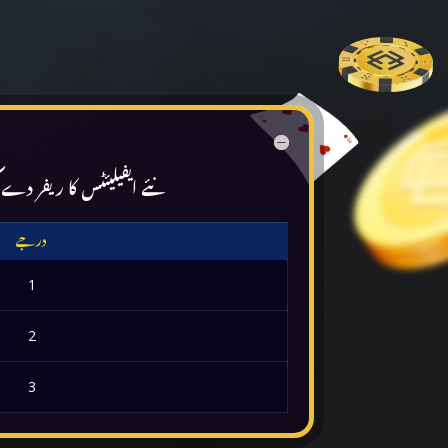
نئے ایفیلیئٹس کا ریفر دے کر اپ
درجے
1
2
3