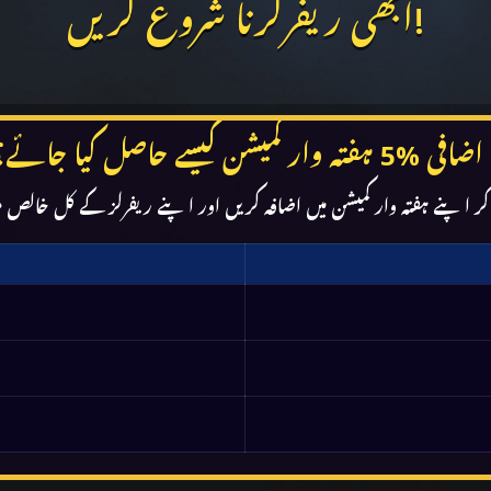
ابھی ریفرکرنا شروع کریں!
اضافی %5 ہفتہ وار کمیشن کیسے حاصل کیا جائے؟
نے ہفتہ وار کمیشن میں اضافہ کریں اور اپنے ریفرلز کے کل خالص منافع کی بنیاد پر 