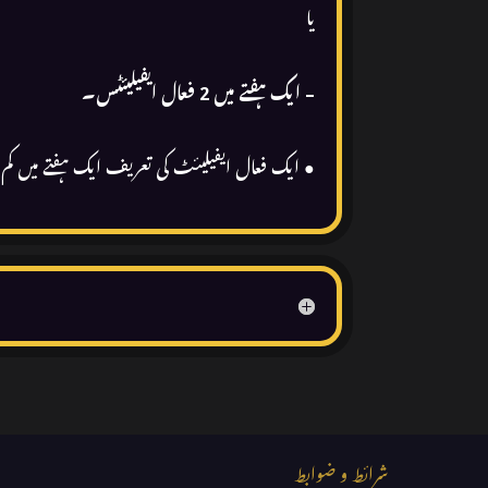
یا
– ایک ہفتے میں 2 فعال ایفیلیئٹس۔
● ایک فعال ایفیلیئٹ کی تعریف ایک ہفتے میں کم از کم 1,500 ٹرن اوور کے ساتھ 5 فعال کھلاڑیوں کے ساتھ ایفیلیئٹ کے طور پ
شرائط و ضوابط